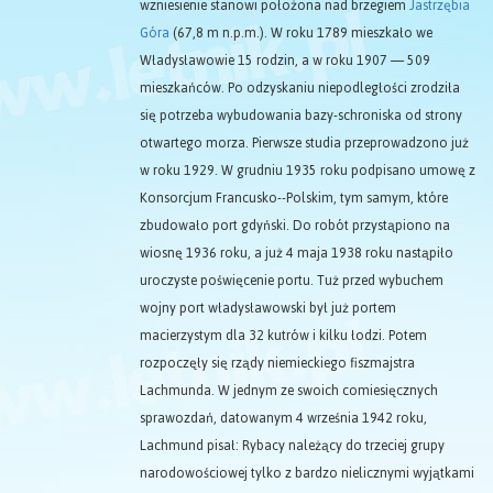
wzniesienie stanowi położona nad brzegiem
Jastrzębia
Góra
(67,8 m n.p.m.). W roku 1789 mieszkało we
Władysławowie 15 rodzin, a w roku 1907 — 509
mieszkańców. Po odzyskaniu niepodległości zrodziła
się potrzeba wybudowania bazy-schroniska od strony
otwartego morza. Pierwsze studia przeprowadzono już
w roku 1929. W grudniu 1935 roku podpisano umowę z
Konsorcjum Francusko--Polskim, tym samym, które
zbudowało port gdyński. Do robót przystąpiono na
wiosnę 1936 roku, a już 4 maja 1938 roku nastąpiło
uroczyste poświęcenie portu. Tuż przed wybuchem
wojny port władysławowski był już portem
macierzystym dla 32 kutrów i kilku łodzi. Potem
rozpoczęły się rządy niemieckiego fiszmajstra
Lachmunda. W jednym ze swoich comiesięcznych
sprawozdań, datowanym 4 września 1942 roku,
Lachmund pisał: Rybacy należący do trzeciej grupy
narodowościowej tylko z bardzo nielicznymi wyjątkami