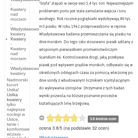
"Gryfa" złapali w swoje sieci 5,4 tys. ton. Najważniejszym
-
Kwatery
problemem portu jest stałe zamulanie wejścia i toru
nad
wodnego. Rok rocznie pogłębiarki wydobywają 80 tys.
morzem
-
m3 piasku. W roku 1962 przeprowadzono w rejonie
Władysławowo
Władysławowa badania przemieszczania się piasku na
kwatery
Kwatery
dnie morskim. Do tego celu stosowano piasek szklany z
-
wtopionym pierwiastkiem promieniotwórczym
Kwatery
nad
Scandium 46. Kontrolowanie drogi, jaką przebywa
morzem
-
piasek pod wpływem prądów morskich, odbywało się w
Władysławowo
określonych odstępach czasu za pomocą wleczonej po
kwatery
dnie sondy z wbudowanym licznikiem scyntylacyjnym
Nadmorski
kurort
do wykrywania izotopów. Otrzymane z tych badań
Ustka!
wyniki pozwolą na bliższe poznanie procesów
Ustka
kwatery
kształtujących linię brzegową.
tylko
Mokrzyckie
najlepsze
noclegi w
Góry
3.8 średnia ocen
Ustce,
tanie i
ocena
3.8
/
5
(na podstawie
32
ocen)
WOKÓŁ
komfortowe
MOKRZYCKICH
wczasy -
Władysławowo