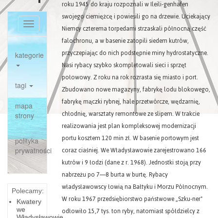
roku 1945 do kraju rozpoznali w Ileili-genhafen
swojego ciemiężcę i powiesili go na drzewie. Uciekający
Toggle
Niemcy czterema torpedami strzaskali północną część
navigation
falochronu, a w basenie zatopili siedem kutrów,
przyczepiając do nich podstępnie miny hydrostatyczne.
kategorie
Nasi rybacy szybko skompletowali sieci i sprzęt
połowowy. Z roku na rok rozrasta się miasto i port.
tagi
Zbudowano nowe magazyny, fabrykę lodu blokowego,
fabrykę mączki rybnej, hale przetwórcze, wędzarnię,
mapa
chłodnię, warsztaty remontowe ze slipem. W trakcie
strony
realizowania jest plan kompleksowej modernizacji
portu kosztem 120 min zł. W basenie portowym jest
polityka
coraz ciaśniej. We Władysławowie zarejestrowano 166
prywatności
kutrów i 9 łodzi (dane z r. 1968). Jednostki stoją przy
nabrzeżu po 7—8 burta w burtę. Rybacy
władysławowscy łowią na Bałtyku i Morzu Północnym.
Polecamy:
W roku 1967 przedsiębiorstwo państwowe „Szku-ner"
Kwatery
we
odłowiło 15,7 tys. ton ryby, natomiast spółdzielcy z
Władysławowie