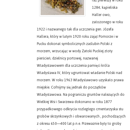
raz pierwszy w roku
1284; kąpieliska
Haller owo,
założonego w roku
1922 i nazwanego tak dla uczczenia gen. Józefa
Hallera, który w lutym 1920 roku zajął Pomorze i w
Pucku dokonał symbolicznych zaślubin Polski z
morzem, wrzucając w wody Zatoki Puckiej złoty
pierścień; dzielnicy portowej, nazwanej
Władysławowem dla uczczenia pamięci króla
Władysława IV, który ugruntował władanie Polski nad
morzem. W roku 1963 Władysławowo uzyskało prawa
miejskie. Cofnijmy się jednak do początków
Władysławowa. Na pograniczu gruntów należących do
Wielkiej Wsi i Swarzewa dokonano w roku 1877
przypadkowego odkrycia rozległego cmentarzyska stu
grobów skrzynkowych i obwarowanych , pochodzących
z okresu 650—400 lat p.n.e. Przeważnie były to groby