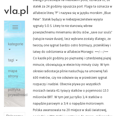
białego prostokąta na niebieskim polu, oznacza to, że
statek za 24 godziny opuszcza port. Flaga ta oznacza w
vla.pl
alfabecie literę "P" i nazywa się w języku morskim „Blue
Peter". Statek będący w niebezpieczeństwie wysyła
sygnały S.O.S. Litery te nie stanowią wbrew
Toggle
powszechnemu mniemaniu skrótu słów „save our souls"
navigation
(ratujcie nasze dusze), lecz wybrane zostały dlatego, że
kategorie
tworzą one sygnał bardzo ostro brzmiący, przenikliwy i
łatwy do odróżnienia w alfabecie Morsego: •••/---/•••
Co każde pół godziny po piętnastej i czterdziestej piątej
tagi
minucie, obowiązują w eterze trzy minuty ciszy. W tym
mapa
okresie radiostacje pilnie nasłuchują na umownej fali
strony
600 metrów, czy nie odezwie się w przestrzeni sygnał
rozpaczy i nadziei. Obecnie pływa po wszystkich
polityka
morzach świata 41 tysięcy statków o pojemności 153
prywatności
milionów BRT. W tym jest już tylko 1/4 statków o
napędzie parowym a 3/4 o napędzie motorowym.
Polska awansowała na 20 miejsce w skali światowej,
Polecamy: