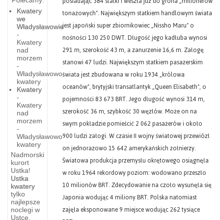
posiadając 384 statki i weszła już do grona „milionerów
Kwatery
tonażowych". Największym statkiem handlowym świata
we
jest japoński super zbiornikowiec „Nissho Maru" o
Władysławowie
-
nośności 130 250 DWT. Długość jego kadłuba wynosi
Kwatery
291 m, szerokość 43 m, a zanurzenie 16,6 m. Załogę
nad
morzem
stanowi 47 ludzi. Największym statkiem pasażerskim
-
świata jest zbudowana w roku 1934 „królowa
Władysławowo
kwatery
oceanów", brytyjski transatlantyk „Queen Elisabeth", o
Kwatery
-
pojemności 83 673 BRT. Jego długość wynosi 314 m,
Kwatery
szerokość 36 m, szybkość 30 węzłów. Może on na
nad
morzem
swym pokładzie pomieścić 2 062 pasażerów i około
-
900 ludzi załogi. W czasie II wojny światowej przewiózł
Władysławowo
kwatery
on jednorazowo 15 642 amerykańskich żołnierzy.
UPADŁY
Nadmorski
Światowa produkcja przemysłu okrętowego osiągnęła
kurort
—
Ustka!
w roku 1964 rekordowy poziom: wodowano przeszło
Ustka
RUSZWICA
10 milionów BRT. Zdecydowanie na czoło wysunęła się
kwatery
—
tylko
Japonia wodując 4 miliony BRT. Polska natomiast
najlepsze
zajęła eksponowane 9 miejsce wodując 262 tysiące
noclegi w
PADŁY
GNIEZNO
Ustce,