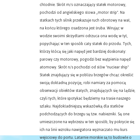
chłodnie. Skrót m/s oznaczający statek motorowy,
pochodzi od angielskiego słowa „motor strip". Na
statkach tych silnik przekazuje ruch obrotowy na wał,
na końcu którego osadzona jest śruba. Wirując w
wodzie swoimi skrzydłami odrzuca ona wodę w tył,
popychając w ten sposób cały statek do przodu. Tych,
którzy kłócą się jaki napęd jest bardziej doskonały:
parowy czy motorowy, pogodzi bez wątpienia napęd
atomowy. Skrót n/s pochodzi od słów "nuciear ship"
Statek znajdujący się w pobliżu brzegów chcąc określić
swoją dokładną pozycję, robi namiary za pomocą
obserwacji obiektów stałych, znajdujących się na lądzie,
czyli tych, które spotykać będziemy na trasie naszego
szlaku. Najdokładniejszą wskazówką dla statków
podchodzących do brzegu są tzw. nabieżniki. Są one
umieszczone na wybrzeżu w ten sposób, by pokrycie się
ich na linii wzroku nawigatora wyznaczało mu kurs
wejściowy do portu. Latarnie morskie są to budowle o