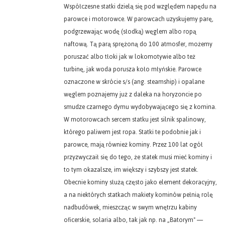
Współczesne statki dzielą się pod względem napędu na
parowce i motorowce. W parowcach uzyskujemy parę,
podgrzewając wodę (słodką) węglem albo ropą
naftową. Tą parą sprężoną do 100 atmosfer, możemy
poruszać albo tłoki jak w lokomotywie albo też
turbinę, jak woda porusza koło młyńskie. Parowce
oznaczone w skrócie s/s (ang. steamship) i opalane
węglem poznajemy już z daleka na horyzoncie po
smudze czarnego dymu wydobywającego się z komina.
W motorowcach sercem statku jest silnik spalinowy,
którego paliwem jest ropa. Statki te podobnie jak i
parowce, mają również kominy. Przez 100 lat ogół
przyzwyczaił się do tego, że statek musi mieć kominy i
to tym okazalsze, im większy i szybszy jest statek.
Obecnie kominy służą często jako element dekoracyjny,
a na niektórych statkach makiety kominów pełnią rolę
nadbudówek, mieszcząc w swym wnętrzu kabiny
oficerskie, solaria albo, tak jak np. na „Batorym" —