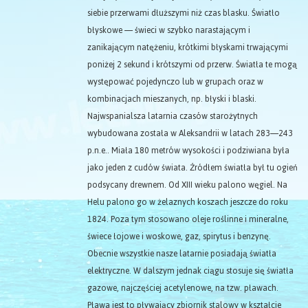
siebie przerwami dłuższymi niż czas blasku. Światło
błyskowe — świeci w szybko narastającym i
zanikającym natężeniu, krótkimi błyskami trwającymi
poniżej 2 sekund i krótszymi od przerw. Światła te mogą
występować pojedynczo lub w grupach oraz w
kombinacjach mieszanych, np. błyski i blaski.
Najwspanialsza latarnia czasów starożytnych
wybudowana została w Aleksandrii w latach 283—243
p.n.e.. Miała 180 metrów wysokości i podziwiana była
jako jeden z cudów świata. Źródłem światła był tu ogień
podsycany drewnem. Od XIII wieku palono węgiel. Na
Helu palono go w żelaznych koszach jeszcze do roku
1824. Poza tym stosowano oleje roślinne i mineralne,
świece łojowe i woskowe, gaz, spirytus i benzynę.
Obecnie wszystkie nasze latarnie posiadają światła
elektryczne. W dalszym jednak ciągu stosuje się światła
gazowe, najczęściej acetylenowe, na tzw. pławach.
Pława jest to pływający zbiornik stalowy w kształcie