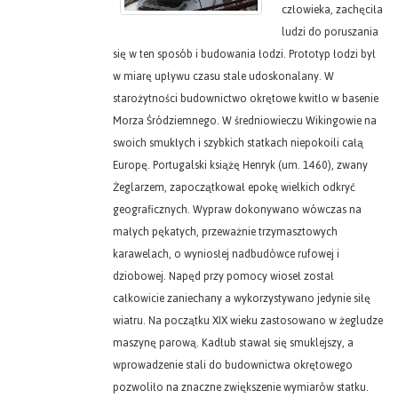
człowieka, zachęciła
ludzi do poruszania
się w ten sposób i budowania łodzi. Prototyp łodzi był
w miarę upływu czasu stale udoskonalany. W
starożytności budownictwo okrętowe kwitło w basenie
Morza Śródziemnego. W średniowieczu Wikingowie na
swoich smukłych i szybkich statkach niepokoili całą
Europę. Portugalski książę Henryk (um. 1460), zwany
Żeglarzem, zapoczątkował epokę wielkich odkryć
geograficznych. Wypraw dokonywano wówczas na
małych pękatych, przeważnie trzymasztowych
karawelach, o wyniosłej nadbudówce rufowej i
dziobowej. Napęd przy pomocy wioseł został
całkowicie zaniechany a wykorzystywano jedynie siłę
wiatru. Na początku XIX wieku zastosowano w żegludze
maszynę parową. Kadłub stawał się smuklejszy, a
wprowadzenie stali do budownictwa okrętowego
pozwoliło na znaczne zwiększenie wymiarów statku.