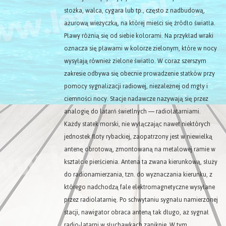
stożka, walca, cygara lub tp., często z nadbudową,
ażurową wieżyczką, na której mieści się źródło światła.
Pławy różnią się od siebie kolorami. Na przykład wraki
oznacza się pławami w kolorze zielonym, które w nocy
wysyłają również zielone światło. W coraz szerszym
zakresie odbywa się obecnie prowadzenie statków przy
pomocy sygnalizacji radiowej, niezależnej od mgły i
ciemności nocy. Stacje nadawcze nazywają się przez
analogię do latarń świetlnych — radiołatarniami.
Każdy statek morski, nie wyłączając nawet niektórych
jednostek floty rybackiej, zaopatrzony jest w niewielką
antenę obrotową, zmontowaną na metalowej ramie w
kształcie pierścienia. Antena ta zwana kierunkową, służy
do radionamierzania, tzn. do wyznaczania kierunku, z
którego nadchodzą fale elektromagnetyczne wysyłane
przez radiolatarnię. Po schwytaniu sygnału namierzonej
stacji, nawigator obraca anteną tak długo, aż sygnał
radio-latarni w słuchawkach zaniknie. W tym