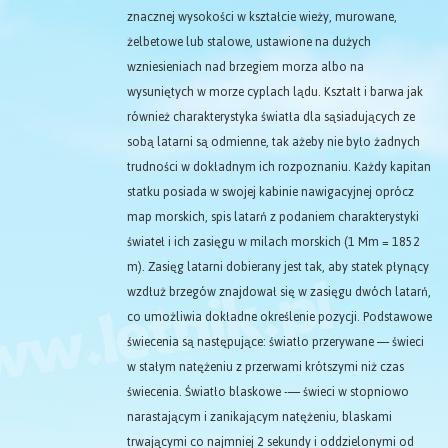
znacznej wysokości w kształcie wieży, murowane,
żelbetowe lub stalowe, ustawione na dużych
wzniesieniach nad brzegiem morza albo na
wysuniętych w morze cyplach lądu. Kształt i barwa jak
również charakterystyka światła dla sąsiadujących ze
sobą latarni są odmienne, tak ażeby nie było żadnych
trudności w dokładnym ich rozpoznaniu. Każdy kapitan
statku posiada w swojej kabinie nawigacyjnej oprócz
map morskich, spis latarń z podaniem charakterystyki
świateł i ich zasięgu w milach morskich (1 Mm = 1852
m). Zasięg latarni dobierany jest tak, aby statek płynący
wzdłuż brzegów znajdował się w zasięgu dwóch latarń,
co umożliwia dokładne określenie pozycji. Podstawowe
świecenia są następujące: światło przerywane — świeci
w stałym natężeniu z przerwami krótszymi niż czas
świecenia. Światło blaskowe -— świeci w stopniowo
narastającym i zanikającym natężeniu, blaskami
trwającymi co najmniej 2 sekundy i oddzielonymi od