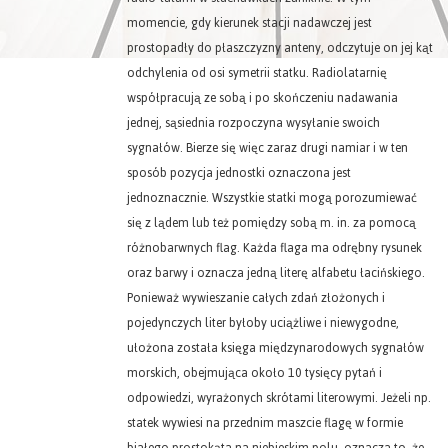
momencie, gdy kierunek stacji nadawczej jest
prostopadły do płaszczyzny anteny, odczytuje on jej kąt
odchylenia od osi symetrii statku. Radiolatarnię
współpracują ze sobą i po skończeniu nadawania
jednej, sąsiednia rozpoczyna wysyłanie swoich
sygnałów. Bierze się więc zaraz drugi namiar i w ten
sposób pozycja jednostki oznaczona jest
jednoznacznie. Wszystkie statki mogą porozumiewać
się z lądem lub też pomiędzy sobą m. in. za pomocą
różnobarwnych flag. Każda flaga ma odrębny rysunek
oraz barwy i oznacza jedną literę alfabetu łacińskiego.
Ponieważ wywieszanie całych zdań złożonych i
pojedynczych liter byłoby uciążliwe i niewygodne,
ułożona została księga międzynarodowych sygnałów
morskich, obejmująca około 10 tysięcy pytań i
odpowiedzi, wyrażonych skrótami literowymi. Jeżeli np.
statek wywiesi na przednim maszcie flagę w formie