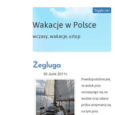
Toggle nav
Wakacje w Polsce
wczasy, wakacje, urlop
Żegluga
30 June 2011r.
Prawdopodobne jest,
że widok pnia
unoszącego się na
wodzie oraz udana
próba utrzymania się
na tym pniu