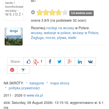
BRT.
—
tanie i
USZWICA
GNIEZNO
komfortowe
—
Katedra
wczasy -
3.8 średnia ocen
W E J D Ź !
ZEŚĆ
—- rzut
ocena
3.8
/
5
(na podstawie
32
ocen)
AWSKI.
przyziemia
 km,
1)
Rezerwuj
noclegi na wczasy
w Polsce.
Previous
Next
roga
Kruchta
wczasy
,
wakacje w polsce
,
wczasy w Polsce
,
Żegluga
,
morze
,
pływa
,
statki
1
Share:
NA SKRÓTY:
kategorie
mapa strony
polityka prywatności
2011 - 2026 ©
www.vla.pl
dziś: Saturday, 08 August 2026r. 13:15:16, wygenerowano w: 6.1
ms