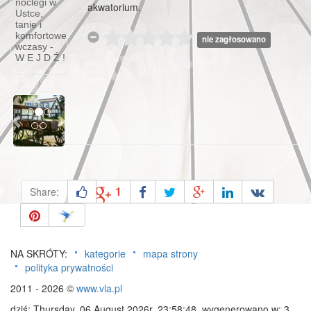
noclegi w
akwatorium.
Ustce,
Skansen
tanie i
w
komfortowe
nie zagłosowano
Klukach
wczasy -
W E J D Ź !
Wyruszamy
z Ustki -
portowego
Previous
Next
miasta i
1
Share:
NA SKRÓTY:
kategorie
mapa strony
polityka prywatności
2011 - 2026 ©
www.vla.pl
dziś: Thursday, 06 August 2026r. 23:58:48, wygenerowano w: 3