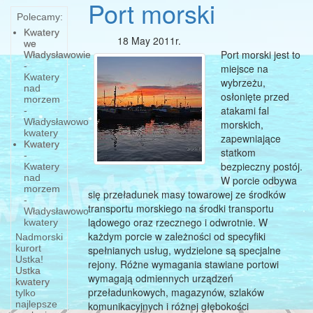
Port morski
Polecamy:
Kwatery
18 May 2011r.
we
Port morski jest to
Władysławowie
-
miejsce na
Kwatery
wybrzeżu,
nad
osłonięte przed
morzem
atakami fal
-
Władysławowo
morskich,
kwatery
zapewniające
Kwatery
statkom
-
bezpieczny postój.
Kwatery
nad
W porcie odbywa
morzem
się przeładunek masy towarowej ze środków
-
transportu morskiego na środki transportu
Władysławowo
lądowego oraz rzecznego i odwrotnie. W
kwatery
każdym porcie w zależności od specyfiki
Nadmorski
kurort
spełnianych usług, wydzielone są specjalne
„Kraina
Ustka!
rejony. Różne wymagania stawiane portowi
w
Ustka
wymagają odmiennych urządzeń
kwatery
kratę"
przeładunkowych, magazynów, szlaków
tylko
najlepsze
między
komunikacyjnych i różnej głębokości