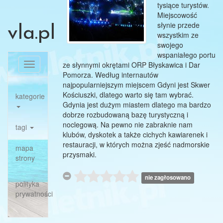
tysiące turystów.
Miejscowość
słynie przede
vla.pl
wszystkim ze
swojego
wspaniałego portu
ze słynnymi okrętami ORP Błyskawica i Dar
Toggle
Pomorza. Według internautów
navigation
najpopularniejszym miejscem Gdyni jest Skwer
Kościuszki, dlatego warto się tam wybrać.
kategorie
Gdynia jest dużym miastem dlatego ma bardzo
dobrze rozbudowaną bazę turystyczną i
noclegową. Na pewno nie zabraknie nam
tagi
klubów, dyskotek a także cichych kawiarenek i
restauracji, w których można zjeść nadmorskie
mapa
przysmaki.
strony
nie zagłosowano
polityka
prywatności